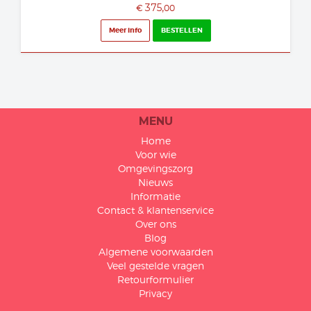
375,
€
00
Meer info
BESTELLEN
MENU
Home
Voor wie
Omgevingszorg
Nieuws
Informatie
Contact & klantenservice
Over ons
Blog
Algemene voorwaarden
Veel gestelde vragen
Retourformulier
Privacy