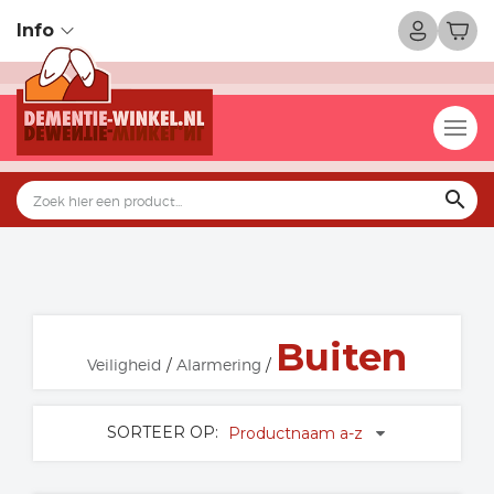
Info
search
Buiten
Veiligheid
/
Alarmering
/
SORTEER OP:
Productnaam a-z