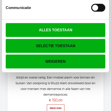
live kunt lokaliseren.
€
59,95
49,
Communicatie
€
95
Meer info
BESTELLEN
ALLES TOESTAAN
SELECTIE TOESTAAN
WEIGEREN
Wuzzi Alert 'Horloge Orion' - mobiel gps
alarm voor binnen en buiten.
Altijd en overal veilig. Een mobiel alarm voor binnen én
buiten. Van oorsprong is Wuzzi Alert ontwikkeld door en
voor mensen met dementie in alle fasen van het
dementieproces.
150,
€
00
Meer info