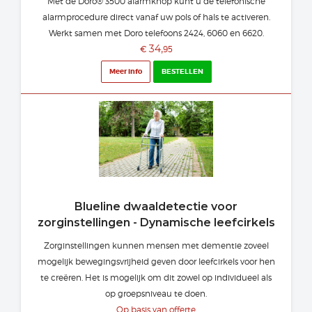
Met de Doro® 3500 alarmknop kunt u de telefonische
alarmprocedure direct vanaf uw pols of hals te activeren.
Werkt samen met Doro telefoons 2424, 6060 en 6620.
34,
€
95
Meer info
BESTELLEN
Blueline dwaaldetectie voor
zorginstellingen - Dynamische leefcirkels
Zorginstellingen kunnen mensen met dementie zoveel
mogelijk bewegingsvrijheid geven door leefcirkels voor hen
te creëren. Het is mogelijk om dit zowel op individueel als
op groepsniveau te doen.
Op basis van offerte