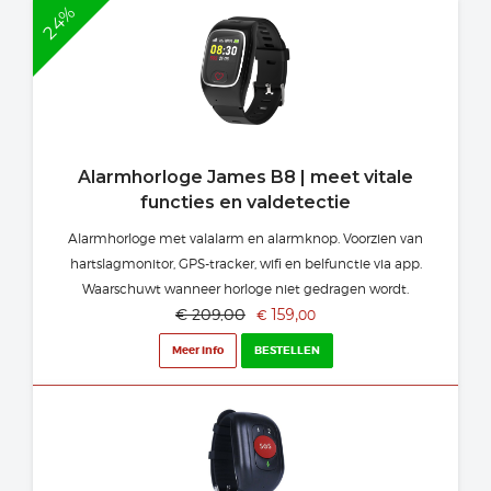
24%
Alarmhorloge James B8 | meet vitale
functies en valdetectie
Alarmhorloge met valalarm en alarmknop. Voorzien van
hartslagmonitor, GPS-tracker, wifi en belfunctie via app.
Waarschuwt wanneer horloge niet gedragen wordt.
€
209,00
159,
€
00
Meer info
BESTELLEN