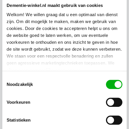
valdetectie
Dementie-winkel.nl maakt gebruik van cookies
Schoenzool met een GPS-tracker. Bekijk via een app of via
Welkom! We willen graag dat u een optimaal van dienst
uw computer de locatie van de persoon die op pad is en
zijn. Om dit mogelijk te maken, maken we gebruik van
ontvang ingestelde meldingen.
cookies. Door de cookies te accepteren helpt u ons om
449,
€
00
de website goed te laten werken, om uw eventuele
Meer info
voorkeuren te onthouden en ons inzicht te geven in hoe
de site wordt gebruikt, zodat we deze kunnen verbeteren.
17%
We staan voor een respectvolle benadering en zullen
geen agressieve marketingtechnieken toepassen. We
slaan geen persoonlijke gegevens op.
Toestemmingsselectie
Noodzakelijk
Tractive - Kleine en slimme GPS-tracker
voor buiten
Voorkeuren
Een van de kleinste GPS-trackers waarmee je mensen met
dementie die de neiging hebben om ‘af te dwalen’ met
Statistieken
behulp van een app op je smartphone, tablet of computer