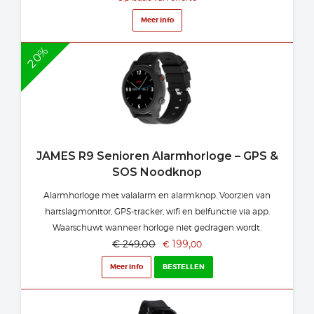
Meer info
20%
JAMES R9 Senioren Alarmhorloge – GPS &
SOS Noodknop
Alarmhorloge met valalarm en alarmknop. Voorzien van
hartslagmonitor, GPS-tracker, wifi en belfunctie via app.
Waarschuwt wanneer horloge niet gedragen wordt.
€
249,00
199,
€
00
Meer info
BESTELLEN