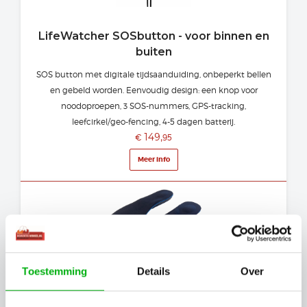
LifeWatcher SOSbutton - voor binnen en
buiten
SOS button met digitale tijdsaanduiding, onbeperkt bellen
en gebeld worden. Eenvoudig design: een knop voor
noodoproepen, 3 SOS-nummers, GPS-tracking,
leefcirkel/geo-fencing, 4-5 dagen batterij.
149,
€
95
Meer info
Toestemming
Details
Over
Slimme GPS-schoenzool voor dwaal- en