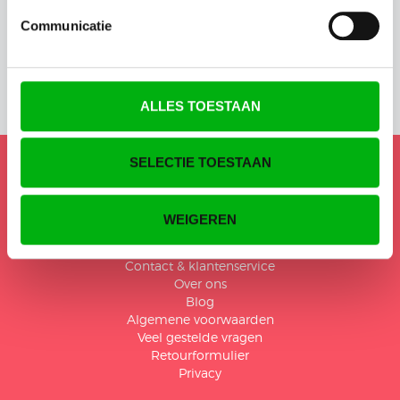
Bekijk producten
keyboard_arrow_right
Communicatie
ALLES TOESTAAN
MENU
SELECTIE TOESTAAN
Home
Voor wie
Omgevingszorg
WEIGEREN
Nieuws
Informatie
Contact & klantenservice
Over ons
Blog
Algemene voorwaarden
Veel gestelde vragen
Retourformulier
Privacy