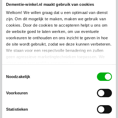
Dementie-winkel.nl maakt gebruik van cookies
Welkom! We willen graag dat u een optimaal van dienst
zijn. Om dit mogelijk te maken, maken we gebruik van
Mantelzorger
cookies. Door de cookies te accepteren helpt u ons om
de website goed te laten werken, om uw eventuele
Bekijk producten
keyboard_arrow_right
voorkeuren te onthouden en ons inzicht te geven in hoe
de site wordt gebruikt, zodat we deze kunnen verbeteren.
We staan voor een respectvolle benadering en zullen
geen agressieve marketingtechnieken toepassen. We
slaan geen persoonlijke gegevens op.
Toestemmingsselectie
Noodzakelijk
Voorkeuren
Statistieken
Zorgverlener