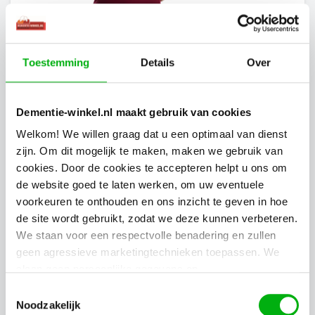
Algemeen
Bekijk producten
keyboard_arrow_right
Toestemming
Details
Over
Dementie-winkel.nl maakt gebruik van cookies
Welkom! We willen graag dat u een optimaal van dienst
zijn. Om dit mogelijk te maken, maken we gebruik van
cookies. Door de cookies te accepteren helpt u ons om
de website goed te laten werken, om uw eventuele
voorkeuren te onthouden en ons inzicht te geven in hoe
de site wordt gebruikt, zodat we deze kunnen verbeteren.
We staan voor een respectvolle benadering en zullen
geen agressieve marketingtechnieken toepassen. We
Vakliteratuur
slaan geen persoonlijke gegevens op.
Toestemmingsselectie
Bekijk producten
keyboard_arrow_right
Noodzakelijk