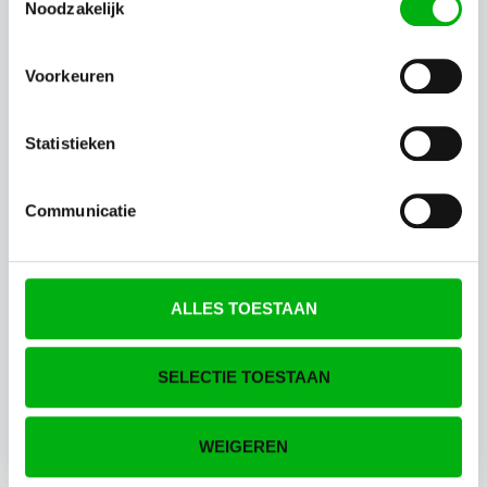
Noodzakelijk
Dementie
Voorkeuren
Feestdagen
Statistieken
Het Koninklijk Huis
Communicatie
Hollandse ambachten
ALLES TOESTAAN
Koloniaal Nederland
SELECTIE TOESTAAN
Muziek
WEIGEREN