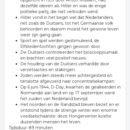
opgericht in 1931 door Anton Mussert, had
dezelfde ideeën als Hitler en was de enige
politieke partij, die niet verboden werd.
Hitler vond in het begin wel dat Nederlanders,
net zoals de Duitsers, tot het Germaanse volk
behoorden en daarom moest het gewone leven
weer zijn gang gaan.
Sport en spel werden gestimuleerd, de
Elfstedentochten gingen gewoon door.
De Duitsers controleerden het bioscoopjournaal
en brachten veel positief nieuws.
De houding van de Duitsers verhardde door
verzetsacties en stakingen.
Joden werden steeds meer achtergesteld en
tenslotte afgevoerd naar concentratiekampen.
Op 6 juni 1944, D-Day, kwamen de geallieerden in
Normandië aan land en op 17 september werd
het zuiden van Nederland bevrijd.
Het noorden en de Randstad bleven bezet en er
ontstond tijdens de strenge winter een enorme
voedselschaarste: deze Hongerwinter kostte
duizenden mensen het leven.
Tijdsduur: 89 minuten